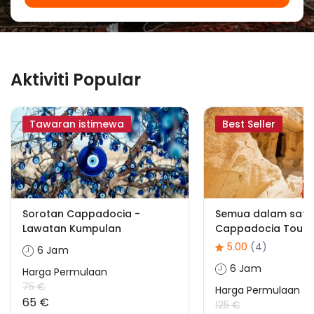
Aktiviti Popular
Tawaran istimewa
Best Seller
Sorotan Cappadocia -
Semua dalam satu
Lawatan Kumpulan
Cappadocia Tour &
5.00
(4)
6 Jam
6 Jam
Harga Permulaan
75 €
Harga Permulaan
65 €
125 €