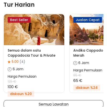
Tur Harian
Best Seller
Jualan Cepat
Semua dalam satu
Andika Cappadoci
Cappadocia Tour & Private
Merah
5.00
(4)
6 Jam
6 Jam
Harga Permulaan
85 €
Harga Permulaan
65 €
125 €
100 €
diskaun %24
diskaun %20
Semua Lawatan