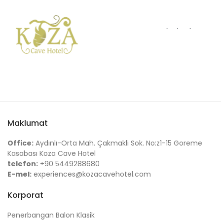
Maklumat
Office:
Aydınlı-Orta Mah. Çakmakli Sok. No:z1-15 Goreme
Kasabası Koza Cave Hotel
telefon:
+90 5449288680
E-mel:
experiences@kozacavehotel.com
Korporat
Penerbangan Balon Klasik