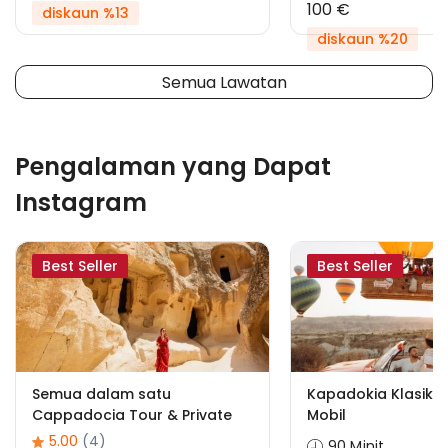
100 €
diskaun %13
diskaun %20
Semua Lawatan
Pengalaman yang Dapat
Instagram
Best Seller
Best Seller
Semua dalam satu
Kapadokia Klasik &
Cappadocia Tour & Private
Mobil
5.00
(4)
90 Minit