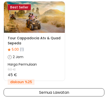
Best Seller
Tour Cappadocia Atv & Quad
Sepeda
5.00
(1)
2 Jam
Harga Permulaan
60 €
45 €
diskaun %25
Semua Lawatan