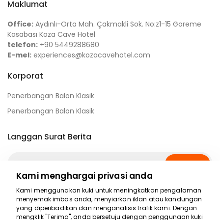
Maklumat
Office:
Aydınlı-Orta Mah. Çakmakli Sok. No:z1-15 Goreme
Kasabası Koza Cave Hotel
telefon:
+90 5449288680
E-mel:
experiences@kozacavehotel.com
Korporat
Penerbangan Balon Klasik
Penerbangan Balon Klasik
Langgan Surat Berita
Langgan
Kami menghargai privasi anda
Kami menggunakan kuki untuk meningkatkan pengalaman
Media Sosial
menyemak imbas anda, menyiarkan iklan atau kandungan
yang diperibadikan dan menganalisis trafik kami. Dengan
mengklik "Terima", anda bersetuju dengan penggunaan kuki