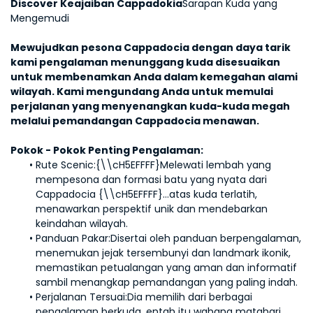
Discover Keajaiban Cappadokia
Sarapan Kuda yang 
Mengemudi
Mewujudkan pesona Cappadocia dengan daya tarik 
kami pengalaman menunggang kuda disesuaikan 
untuk membenamkan Anda dalam kemegahan alami 
wilayah. Kami mengundang Anda untuk memulai 
perjalanan yang menyenangkan kuda-kuda megah 
melalui pemandangan Cappadocia menawan.
Pokok - Pokok Penting Pengalaman:
Rute Scenic:
{\\cH5EFFFF}Melewati lembah yang 
mempesona dan formasi batu yang nyata dari 
Cappadocia {\\cH5EFFFF}...atas kuda terlatih, 
menawarkan perspektif unik dan mendebarkan 
keindahan wilayah.
Panduan Pakar:
Disertai oleh panduan berpengalaman, 
menemukan jejak tersembunyi dan landmark ikonik, 
memastikan petualangan yang aman dan informatif 
sambil menangkap pemandangan yang paling indah.
Perjalanan Tersuai:
Dia memilih dari berbagai 
pengalaman berkuda, entah itu wahana matahari 