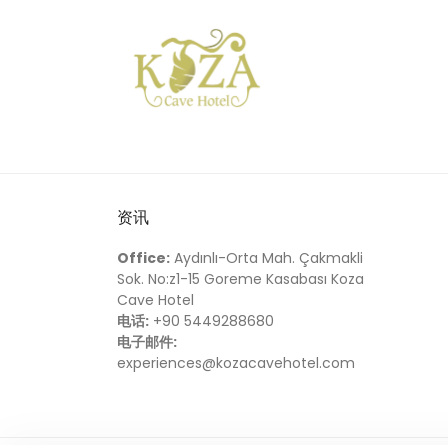
资讯
Office:
Aydınlı-Orta Mah. Çakmakli
Sok. No:z1-15 Goreme Kasabası Koza
Cave Hotel
电话:
+90 5449288680
电子邮件:
experiences@kozacavehotel.com