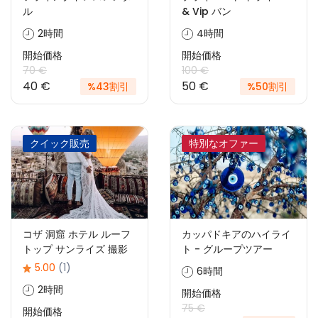
ル
& Vip バン
2時間
4時間
開始価格
開始価格
70 €
100 €
40 €
50 €
%43割引
%50割引
クイック販売
特別なオファー
コザ 洞窟 ホテル ルーフ
カッパドキアのハイライ
トップ サンライズ 撮影
ト - グループツアー
5.00
(1)
6時間
2時間
開始価格
75 €
開始価格