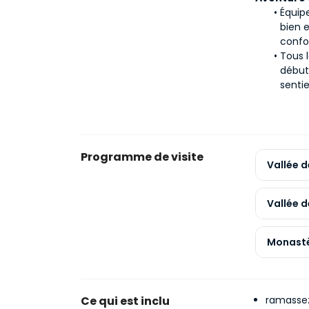
Équip
bien 
confo
Tous 
début
senti
Programme de visite
Vallée 
Vallée 
Monastè
Ce qui est inclu
ramassez