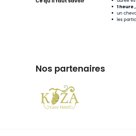
Ce qu'il faut savoir
durée es
1 heure 
un cheva
les parti
Nos partenaires