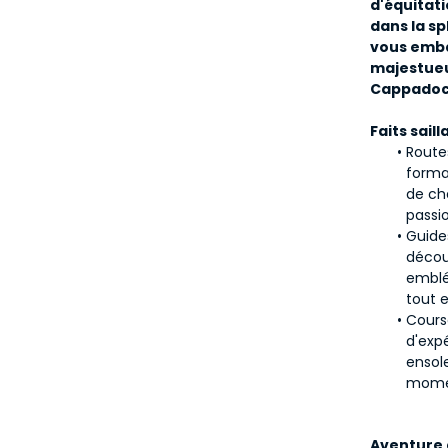
d'équitat
dans la sp
vous emba
majestueu
Cappadoc
Faits saill
Route
forma
de ch
passi
Guide
décou
emblé
tout e
Cours
d'expé
ensole
momen
Aventure 