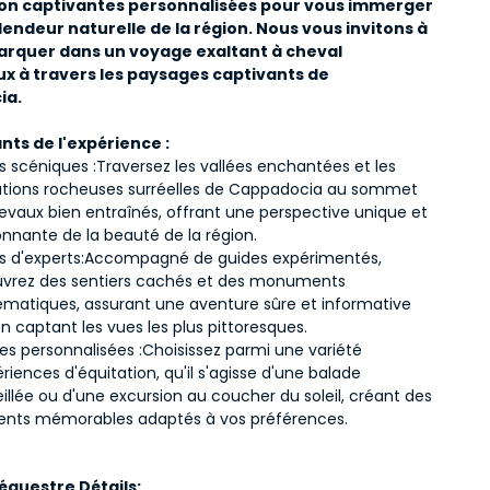
ion captivantes personnalisées pour vous immerger 
lendeur naturelle de la région. Nous vous invitons à 
rquer dans un voyage exaltant à cheval 
x à travers les paysages captivants de 
ia.
ants de l'expérience :
s scéniques :
Traversez les vallées enchantées et les 
tions rocheuses surréelles de Cappadocia au sommet 
evaux bien entraînés, offrant une perspective unique et 
onnante de la beauté de la région.
s d'experts:
Accompagné de guides expérimentés, 
vrez des sentiers cachés et des monuments 
matiques, assurant une aventure sûre et informative 
n captant les vues les plus pittoresques.
es personnalisées :
Choisissez parmi une variété 
riences d'équitation, qu'il s'agisse d'une balade 
illée ou d'une excursion au coucher du soleil, créant des 
ts mémorables adaptés à vos préférences.
équestre Détails: