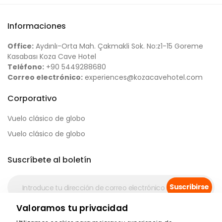
Informaciones
Office:
Aydınlı-Orta Mah. Çakmakli Sok. No:z1-15 Goreme
Kasabası Koza Cave Hotel
Teléfono:
+90 5449288680
Correo electrónico:
experiences@kozacavehotel.com
Corporativo
Vuelo clásico de globo
Vuelo clásico de globo
Suscríbete al boletín
Suscribirse
Valoramos tu privacidad
Medios de comunicación social