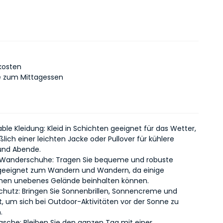
kosten
e zum Mittagessen
ble Kleidung
: Kleid in Schichten geeignet für das Wetter,
ßlich einer leichten Jacke oder Pullover für kühlere
und Abende.
 Wanderschuhe
: Tragen Sie bequeme und robuste
geeignet zum Wandern und Wandern, da einige
onen unebenes Gelände beinhalten können.
chutz
: Bringen Sie Sonnenbrillen, Sonnencreme und
t, um sich bei Outdoor-Aktivitäten vor der Sonne zu
.
lasche
: Bleiben Sie den ganzen Tag mit einer