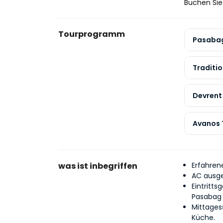
Buchen Sie 
Tourprogramm
Pasabag
Traditi
Devrent 
Avanos 
was ist inbegriffen
Erfahrene
AC ausge
Eintritt
Pasabag 
Mittages
Küche.