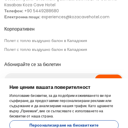
Kasabası Koza Cave Hotel
Телефон:
+90 5449288680
Електронна поща:
experiences@kozacavehotel.com
Корпоративен
Полет с топло въздушно балон в Кападокия
Полет с топло въздушно балон в Кападокия
Абонирайте се за бюлетин
Абонирай се
Ние ценим вашата поверителност
Използваме бисквитки, за да подобрим изживяването ви при
Социална медия
сърфиране, да предоставяме персонализирани реклами или
съдържание и да анализираме нашия трафик. Като щракнете
върху „Приемам“, вие се съгласявате с използването на
бисквитки от наша страна.
Персонализиране на бисквитките