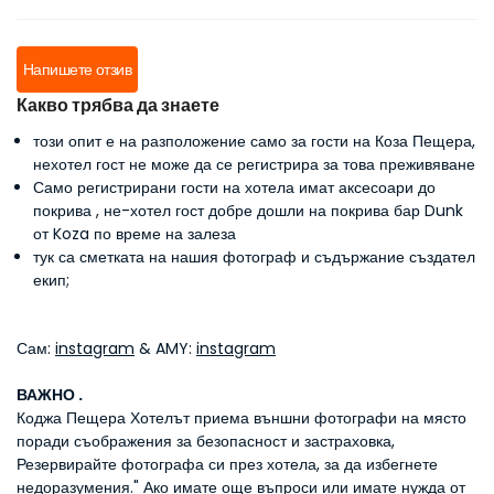
Напишете отзив
Какво трябва да знаете
този опит е на разположение само за гости на Коза Пещера,
нехотел гост не може да се регистрира за това преживяване
Само регистрирани гости на хотела имат аксесоари до
покрива , не-хотел гост добре дошли на покрива бар Dunk
от Koza по време на залеза
тук са сметката на нашия фотограф и съдържание създател
екип;
Сам:
instagram
& AMY:
instagram
ВАЖНО .
Коджа Пещера Хотелът приема външни фотографи на място
поради съображения за безопасност и застраховка,
Резервирайте фотографа си през хотела, за да избегнете
недоразумения." Ако имате още въпроси или имате нужда от