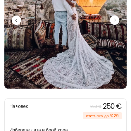
250 €
На човек
350 €
отстъпка до %29
Изберете дата и брой хора