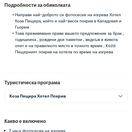
Подробности за обиколката
Направи най-доброто си фотосесия на изгрева Хотел 
Коза Пещера, който е най-висок покрив в Кападокия и 
Гьорем
Това преживяване прави вашето предложение за брак , 
годишнина , рождени дни паметни , веднъж в живота 
опит е на правилното място в точното време ; Koza 
Пещерният покрив на хотела по време на изгрева
Туристическа програма
Коза Пещера Хотел Покрив
Какво е включено
2 часа фотосесия на изгрева