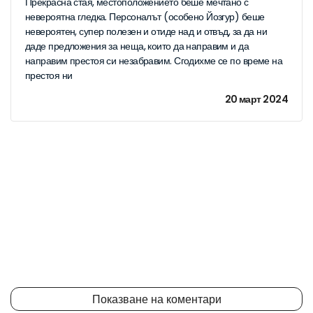
Прекрасна стая, местоположението беше мечтано с
невероятна гледка. Персоналът (особено Йозгур) беше
невероятен, супер полезен и отиде над и отвъд, за да ни
даде предложения за неща, които да направим и да
направим престоя си незабравим. Сгодихме се по време на
престоя ни
20 март 2024
Показване на коментари