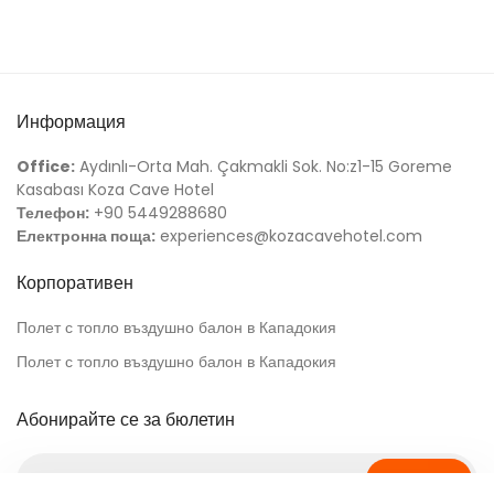
Информация
Office:
Aydınlı-Orta Mah. Çakmakli Sok. No:z1-15 Goreme
Kasabası Koza Cave Hotel
Телефон:
+90 5449288680
Електронна поща:
experiences@kozacavehotel.com
Корпоративен
Полет с топло въздушно балон в Кападокия
Полет с топло въздушно балон в Кападокия
Абонирайте се за бюлетин
Абонирай се